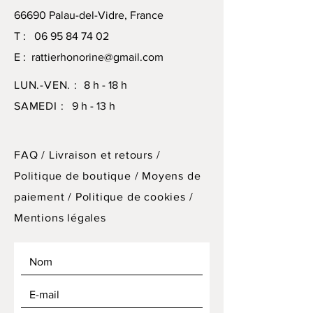
66690 Palau-del-Vidre, France
T :
06 95 84 74 02
E :
rattierhonorine@gmail.com
LUN.-VEN. :
8 h - 18 h
SAMEDI :
9 h - 13 h
FAQ /
Livraison et retours /
Politique de boutique
/
Moyens de
paiement /
Politique de cookies /
Mentions légales